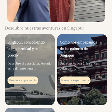
Descubre nuestras aventuras en Singapur
Singapur, concociendo
Cómo nos empapamos
la modernidad y su
de las culturas de
precio
Singapur
Descubre si esta ciudad-estado
Una convivencia única ente
es realmente para ti
culturas
Nuestra experiencia
Nuestra experiencia