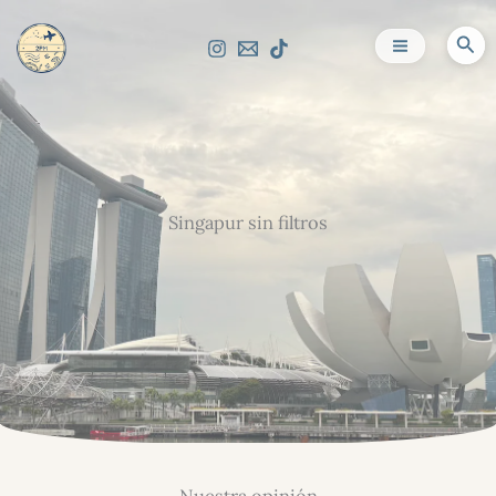
Ir
al
Bus
contenido
Singapur sin filtros
Nuestra opinión