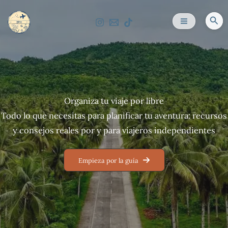
Ir
al
Bus
contenido
Organiza tu viaje por libre
Todo lo que necesitas para planificar tu aventura: recursos
y consejos reales por y para viajeros independientes
Empieza por la guía