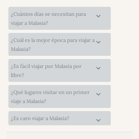
¿Cuántos días se necesitan para
viajar a Malasia?
¿Cuál es la mejor época para viajar a
Malasia?
¿Es fácil viajar por Malasia por
libre?
¿Qué lugares visitar en un primer
viaje a Malasia?
¿Es caro viajar a Malasia?