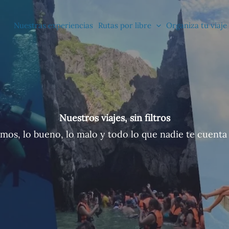
Nuestras experiencias
Rutas por libre
Organiza tu viaje
Nuestros viajes, sin filtros
imos, lo bueno, lo malo y todo lo que nadie te cuenta 