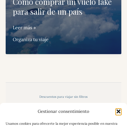
Cómo comprar un vuelo fake
para salir de un país
Cómo
Leer más »
comprar
Organiza tu viaje
un
vuelo
fake
para
salir
de
un
Descuentos para viajar sin filtros
país
Organiza tu propio viaje paso a paso: Guía gratuita
Gestionar consentimiento
Política de privacidad, aviso legal y uso de cookies
Usamos cookies para ofrecerte la mejor experiencia posible en nuestra