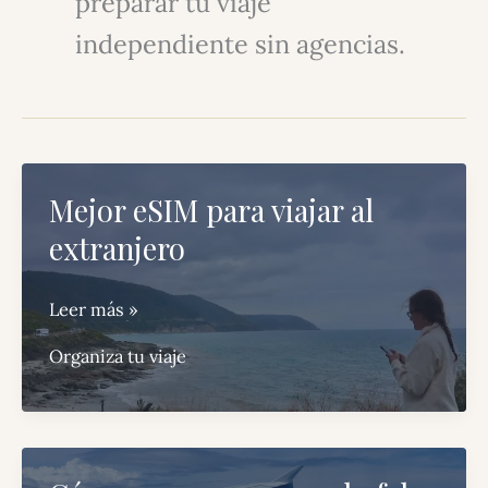
preparar tu viaje
independiente sin agencias.
Mejor eSIM para viajar al
extranjero
Mejor
Leer más »
eSIM
Organiza tu viaje
para
viajar
al
extranjero