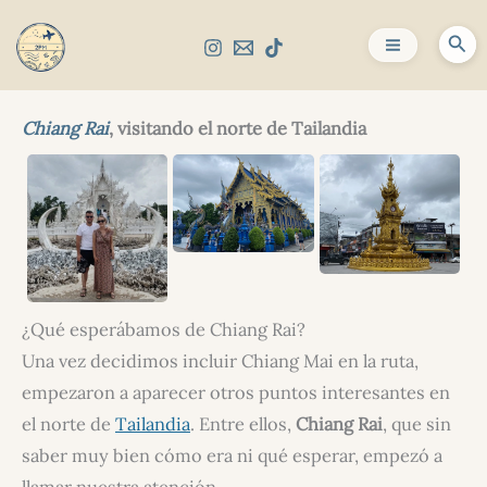
Ir
al
Bus
contenido
Chiang Rai
, visitando el norte de Tailandia
¿Qué esperábamos de Chiang Rai?
Una vez decidimos incluir Chiang Mai en la ruta,
empezaron a aparecer otros puntos interesantes en
el norte de
Tailandia
. Entre ellos,
Chiang Rai
, que sin
saber muy bien cómo era ni qué esperar, empezó a
llamar nuestra atención.