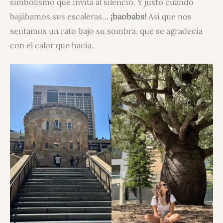
simbolismo que invita al silencio. Y justo cuando
bajábamos sus escaleras…
¡baobabs!
Así que nos
sentamos un rato bajo su sombra, que se agradecía
con el calor que hacía.