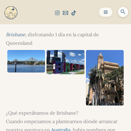
Ir
al
Bus
contenido
Brisbane
, disfrutando 1 día en la capital de
Queensland
¿Qué esperábamos de Brisbane?
Cuando empezamos a plantearnos dónde arrancar
nuestra aventura en
Australia
, había nombres que