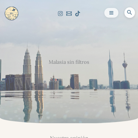
Ir
al
Bus
contenido
Malasia sin filtros
Nuestra opinión