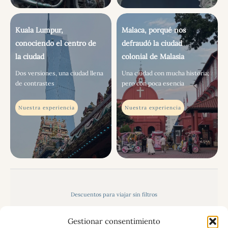
Kuala Lumpur,
Malaca, porqué nos
conociendo el centro de
defraudó la ciudad
la ciudad
colonial de Malasia
Dos versiones, una ciudad llena
Una ciudad con mucha historia;
de contrastes
pero con poca esencia
Nuestra experiencia
Nuestra experiencia
Descuentos para viajar sin filtros
Organiza tu propio viaje paso a paso: Guía gratuita
Gestionar consentimiento
Política de privacidad, aviso legal y uso de cookies