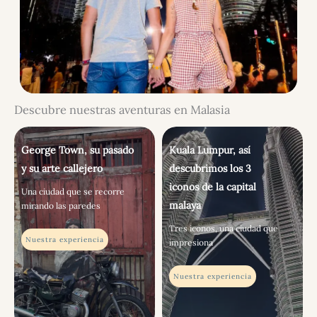
Descubre nuestras aventuras en Malasia
George Town, su pasado
Kuala Lumpur, así
y su arte callejero
descubrimos los 3
iconos de la capital
Una ciudad que se recorre
malaya
mirando las paredes
Tres iconos, una ciudad que
Nuestra experiencia
impresiona
Nuestra experiencia