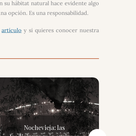
n su hábitat natural hace evidente algo
una opción. Es una responsabilidad.
e
artículo
y si quieres conocer nuestra
Nochevieja: las
Por 