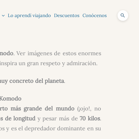
Lo aprendí viajando
Descuentos
Conócenos
Buscar
omodo
. Ver imágenes de estos enormes
 inspira un gran respeto y admiración.
muy concreto del planeta
.
e Komodo
arto más grande del mundo
(¡ojo!, no
s de longitud
y pesar más de
70 kilos
.
anos y es el depredador dominante en su