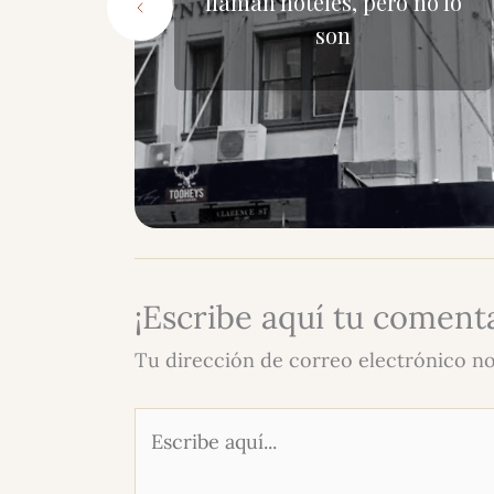
a
llaman hoteles, pero no lo
h
son
¡Escribe aquí tu comenta
Tu dirección de correo electrónico no
Escribe
aquí...