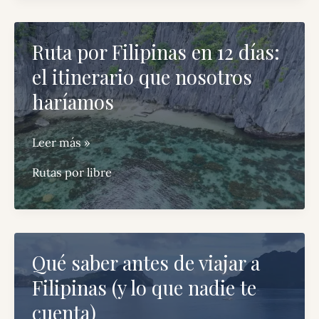
viajar
a
Ruta por Filipinas en 12 días:
Singapur
el itinerario que nosotros
(y
lo
haríamos
que
nadie
Ruta
Leer más »
te
por
Rutas por libre
cuenta)
Filipinas
en
12
días:
Qué saber antes de viajar a
el
Filipinas (y lo que nadie te
itinerario
que
cuenta)