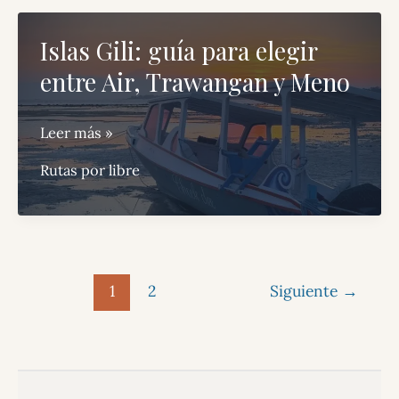
viajar
a
Islas Gili: guía para elegir
Indonesia
entre Air, Trawangan y Meno
(y
lo
Islas
que
Leer más »
Gili:
nadie
Rutas por libre
guía
te
para
cuenta)
elegir
entre
Air,
1
2
Siguiente
→
Trawangan
y
Meno