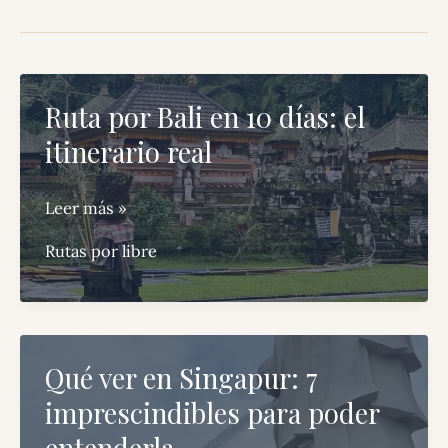
Ruta por Bali en 10 días: el
itinerario real
Ruta
Leer más »
por
Rutas por libre
Bali
en
10
días:
Qué ver en Singapur: 7
el
imprescindibles para poder
itinerario
real
entenderla