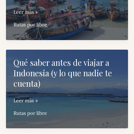
que
nadie
Ruta
Leer más »
te
por
Rutas por libre
cuenta)
Tailandia
en
15
días:
Qué saber antes de viajar a
itinerario
Indonesia (y lo que nadie te
completo
con
cuenta)
mapa
Qué
Leer más »
saber
Rutas por libre
antes
de