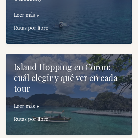
nosotros
haríamos
Qué
Leer más »
saber
Rutas por libre
antes
de
viajar
a
Island Hopping en Coron:
Filipinas
cuál elegir y qué ver en cada
(y
lo
tour
que
nadie
Island
Leer más »
te
Hopping
Rutas por libre
cuenta)
en
Coron: