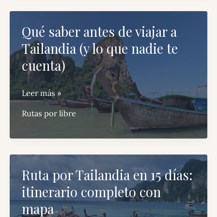
cuál
elegir
Qué saber antes de viajar a
y
Tailandia (y lo que nadie te
qué
ver
cuenta)
en
cada
Qué
Leer más »
tour
saber
Rutas por libre
antes
de
viajar
a
Ruta por Tailandia en 15 días:
Tailandia
itinerario completo con
(y
lo
mapa