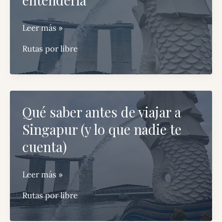
Qué
Leer más »
ver
Rutas por libre
en
Singapur:
7
imprescindibles
Qué saber antes de viajar a
para
Singapur (y lo que nadie te
poder
entenderla
cuenta)
Qué
Leer más »
saber
Rutas por libre
antes
de