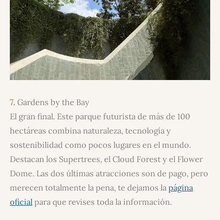
7.
Gardens by the Bay
El gran final. Este parque futurista de más de 100
hectáreas combina naturaleza, tecnología y
sostenibilidad como pocos lugares en el mundo.
Destacan los Supertrees, el Cloud Forest y el Flower
Dome. Las dos últimas atracciones son de pago, pero
merecen totalmente la pena, te dejamos la
página
oficial
para que revises toda la información.