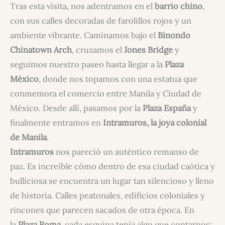
Tras esta visita, nos adentramos en el
barrio chino
,
con sus calles decoradas de farolillos rojos y un
ambiente vibrante. Caminamos bajo el
Binondo
Chinatown Arch
, cruzamos el
Jones Bridge
y
seguimos nuestro paseo hasta llegar a la
Plaza
México
, donde nos topamos con una estatua que
conmemora el comercio entre Manila y Ciudad de
México. Desde allí, pasamos por la
Plaza España
y
finalmente entramos en
Intramuros, la joya colonial
de Manila
.
Intramuros
nos pareció un auténtico remanso de
paz. Es increíble cómo dentro de esa ciudad caótica y
bulliciosa se encuentra un lugar tan silencioso y lleno
de historia. Calles peatonales, edificios coloniales y
rincones que parecen sacados de otra época. En
la
Plaza Roma
, cada esquina tenía algo que contarnos: